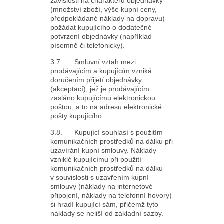
závislosti na charakteru objednávky
(množství zboží, výše kupní ceny,
předpokládané náklady na dopravu)
požádat kupujícího o dodatečné
potvrzení objednávky (například
písemně či telefonicky).
3.7. Smluvní vztah mezi
prodávajícím a kupujícím vzniká
doručením přijetí objednávky
(akceptací), jež je prodávajícím
zasláno kupujícímu elektronickou
poštou, a to na adresu elektronické
pošty kupujícího.
3.8. Kupující souhlasí s použitím
komunikačních prostředků na dálku při
uzavírání kupní smlouvy. Náklady
vzniklé kupujícímu při použití
komunikačních prostředků na dálku
v souvislosti s uzavřením kupní
smlouvy (náklady na internetové
připojení, náklady na telefonní hovory)
si hradí kupující sám, přičemž tyto
náklady se neliší od základní sazby.