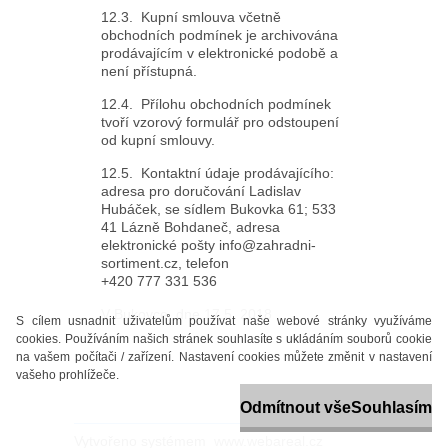
12.3. Kupní smlouva včetně
obchodních podmínek je archivována
prodávajícím v elektronické podobě a
není přístupná.
12.4. Přílohu obchodních podmínek
tvoří vzorový formulář pro odstoupení
od kupní smlouvy.
12.5. Kontaktní údaje prodávajícího:
adresa pro doručování Ladislav
Hubáček, se sídlem Bukovka 61; 533
41 Lázně Bohdaneč, adresa
elektronické pošty info@zahradni-
sortiment.cz, telefon
+420 777 331 536
V Bukovce dne 17.5. 2018
S cílem usnadnit uživatelům používat naše webové stránky využíváme
cookies. Používáním našich stránek souhlasíte s ukládáním souborů cookie
na vašem počítači / zařízení. Nastavení cookies můžete změnit v nastavení
vašeho prohlížeče.
Odmítnout vše
Souhlasím
Vytvořeno systémem
www.webareal.cz