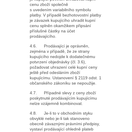
cenu zboží společně
s uvedením variabilního symbolu
platby. V případě bezhotovostní platby
je závazek kupujícího uhradit kupní
cenu splněn okamžikem připsání
příslušné částky na účet
prodávajícího.
4.6. Prodávající je oprávněn,
zejména v případě, že ze strany
kupujícího nedojde k dodatečnému
potvrzení objednávky (čl. 3.6),
požadovat uhrazení celé kupní ceny
ještě před odesláním zboží
kupujícímu. Ustanovení § 2119 odst. 1
občanského zákoníku se nepoužije.
4.7. Případné slevy z ceny zboží
poskytnuté prodávajícím kupujícímu
nelze vzájemně kombinovat.
4.8. Je-li to v obchodním styku
obvyklé nebo je-li tak stanoveno
obecně závaznými právními předpisy,
vystaví prodávající ohledně plateb