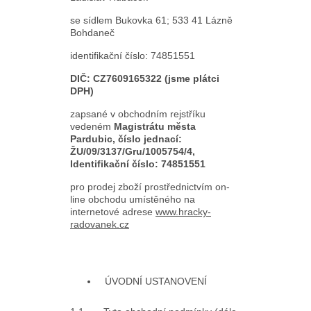
se sídlem Bukovka 61; 533 41 Lázně
Bohdaneč
identifikační číslo: 74851551
DIČ: CZ7609165322 (jsme plátci
DPH)
zapsané v obchodním rejstříku
vedeném
Magistrátu města
Pardubic, číslo jednací:
ŽU/09/3137/Gru/1005754/4,
Identifikační číslo: 74851551
pro prodej zboží prostřednictvím on-
line obchodu umístěného na
internetové adrese
www.hracky-
radovanek.cz
ÚVODNÍ USTANOVENÍ