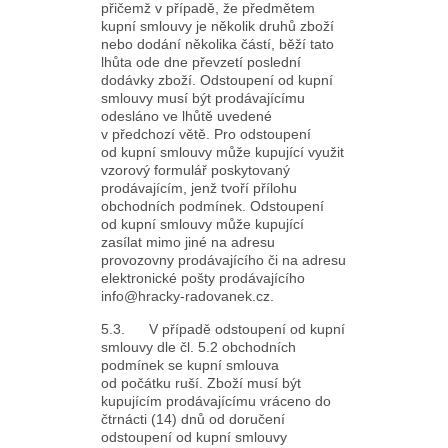
přičemž v případě, že předmětem
kupní smlouvy je několik druhů zboží
nebo dodání několika částí, běží tato
lhůta ode dne převzetí poslední
dodávky zboží. Odstoupení od kupní
smlouvy musí být prodávajícímu
odesláno ve lhůtě uvedené
v předchozí větě. Pro odstoupení
od kupní smlouvy může kupující využit
vzorový formulář poskytovaný
prodávajícím, jenž tvoří přílohu
obchodních podmínek. Odstoupení
od kupní smlouvy může kupující
zasílat mimo jiné na adresu
provozovny prodávajícího či na adresu
elektronické pošty prodávajícího
info@hracky-radovanek.cz.
5.3. V případě odstoupení od kupní
smlouvy dle čl. 5.2 obchodních
podmínek se kupní smlouva
od počátku ruší. Zboží musí být
kupujícím prodávajícímu vráceno do
čtrnácti (14) dnů od doručení
odstoupení od kupní smlouvy