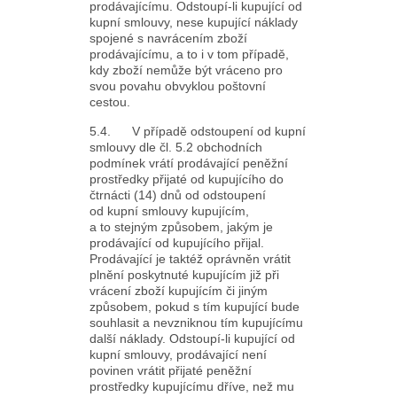
prodávajícímu. Odstoupí-li kupující od
kupní smlouvy, nese kupující náklady
spojené s navrácením zboží
prodávajícímu, a to i v tom případě,
kdy zboží nemůže být vráceno pro
svou povahu obvyklou poštovní
cestou.
5.4. V případě odstoupení od kupní
smlouvy dle čl. 5.2 obchodních
podmínek vrátí prodávající peněžní
prostředky přijaté od kupujícího do
čtrnácti (14) dnů od odstoupení
od kupní smlouvy kupujícím,
a to stejným způsobem, jakým je
prodávající od kupujícího přijal.
Prodávající je taktéž oprávněn vrátit
plnění poskytnuté kupujícím již při
vrácení zboží kupujícím či jiným
způsobem, pokud s tím kupující bude
souhlasit a nevzniknou tím kupujícímu
další náklady. Odstoupí-li kupující od
kupní smlouvy, prodávající není
povinen vrátit přijaté peněžní
prostředky kupujícímu dříve, než mu