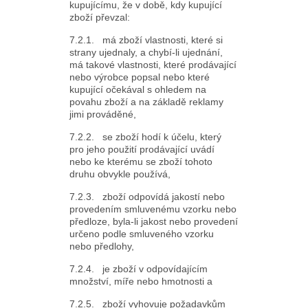
kupujícímu, že v době, kdy kupující
zboží převzal:
7.2.1. má zboží vlastnosti, které si
strany ujednaly, a chybí-li ujednání,
má takové vlastnosti, které prodávající
nebo výrobce popsal nebo které
kupující očekával s ohledem na
povahu zboží a na základě reklamy
jimi prováděné,
7.2.2. se zboží hodí k účelu, který
pro jeho použití prodávající uvádí
nebo ke kterému se zboží tohoto
druhu obvykle používá,
7.2.3. zboží odpovídá jakostí nebo
provedením smluvenému vzorku nebo
předloze, byla-li jakost nebo provedení
určeno podle smluveného vzorku
nebo předlohy,
7.2.4. je zboží v odpovídajícím
množství, míře nebo hmotnosti a
7.2.5. zboží vyhovuje požadavkům