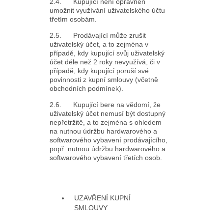
2.4. Kupující není oprávněn
umožnit využívání uživatelského účtu
třetím osobám.
2.5. Prodávající může zrušit
uživatelský účet, a to zejména v
případě, kdy kupující svůj uživatelský
účet déle než 2 roky nevyužívá, či v
případě, kdy kupující poruší své
povinnosti z kupní smlouvy (včetně
obchodních podmínek).
2.6. Kupující bere na vědomí, že
uživatelský účet nemusí být dostupný
nepřetržitě, a to zejména s ohledem
na nutnou údržbu hardwarového a
softwarového vybavení prodávajícího,
popř. nutnou údržbu hardwarového a
softwarového vybavení třetích osob.
UZAVŘENÍ KUPNÍ
SMLOUVY