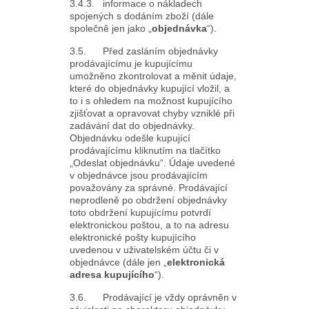
3.4.3. informace o nákladech
spojených s dodáním zboží (dále
společně jen jako „
objednávka
“).
3.5. Před zasláním objednávky
prodávajícímu je kupujícímu
umožněno zkontrolovat a měnit údaje,
které do objednávky kupující vložil, a
to i s ohledem na možnost kupujícího
zjišťovat a opravovat chyby vzniklé při
zadávání dat do objednávky.
Objednávku odešle kupující
prodávajícímu kliknutím na tlačítko
„Odeslat objednávku“. Údaje uvedené
v objednávce jsou prodávajícím
považovány za správné. Prodávající
neprodleně po obdržení objednávky
toto obdržení kupujícímu potvrdí
elektronickou poštou, a to na adresu
elektronické pošty kupujícího
uvedenou v uživatelském účtu či v
objednávce (dále jen „
elektronická
adresa kupujícího
“).
3.6. Prodávající je vždy oprávněn v