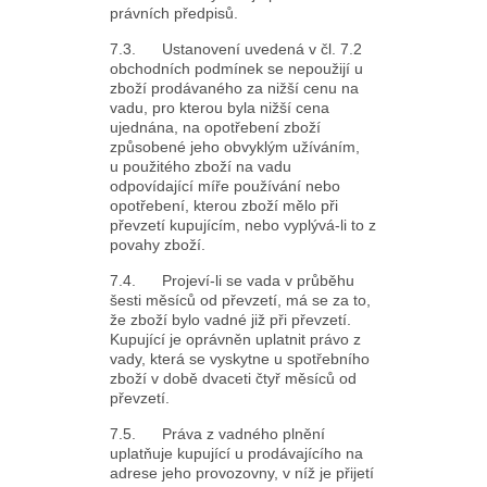
právních předpisů.
7.3. Ustanovení uvedená v čl. 7.2
obchodních podmínek se nepoužijí u
zboží prodávaného za nižší cenu na
vadu, pro kterou byla nižší cena
ujednána, na opotřebení zboží
způsobené jeho obvyklým užíváním,
u použitého zboží na vadu
odpovídající míře používání nebo
opotřebení, kterou zboží mělo při
převzetí kupujícím, nebo vyplývá-li to z
povahy zboží.
7.4. Projeví-li se vada v průběhu
šesti měsíců od převzetí, má se za to,
že zboží bylo vadné již při převzetí.
Kupující je oprávněn uplatnit právo z
vady, která se vyskytne u spotřebního
zboží v době dvaceti čtyř měsíců od
převzetí.
7.5. Práva z vadného plnění
uplatňuje kupující u prodávajícího na
adrese jeho provozovny, v níž je přijetí