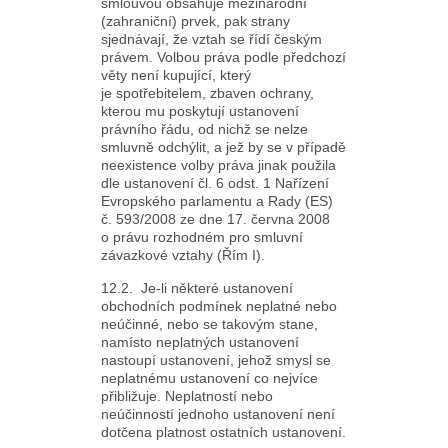
smlouvou obsahuje mezinárodní
(zahraniční) prvek, pak strany
sjednávají, že vztah se řídí českým
právem. Volbou práva podle předchozí
věty není kupující, který
je spotřebitelem, zbaven ochrany,
kterou mu poskytují ustanovení
právního řádu, od nichž se nelze
smluvně odchýlit, a jež by se v případě
neexistence volby práva jinak použila
dle ustanovení čl. 6 odst. 1 Nařízení
Evropského parlamentu a Rady (ES)
č. 593/2008 ze dne 17. června 2008
o právu rozhodném pro smluvní
závazkové vztahy (Řím I).
12.2. Je-li některé ustanovení
obchodních podmínek neplatné nebo
neúčinné, nebo se takovým stane,
namísto neplatných ustanovení
nastoupí ustanovení, jehož smysl se
neplatnému ustanovení co nejvíce
přibližuje. Neplatností nebo
neúčinností jednoho ustanovení není
dotčena platnost ostatních ustanovení.