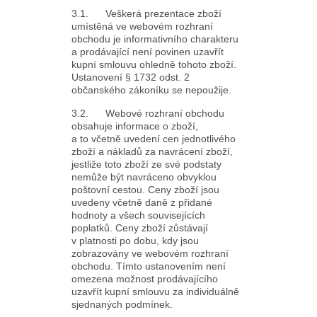
3.1. Veškerá prezentace zboží
umístěná ve webovém rozhraní
obchodu je informativního charakteru
a prodávající není povinen uzavřít
kupní smlouvu ohledně tohoto zboží.
Ustanovení § 1732 odst. 2
občanského zákoníku se nepoužije.
3.2. Webové rozhraní obchodu
obsahuje informace o zboží,
a to včetně uvedení cen jednotlivého
zboží a nákladů za navrácení zboží,
jestliže toto zboží ze své podstaty
nemůže být navráceno obvyklou
poštovní cestou. Ceny zboží jsou
uvedeny včetně daně z přidané
hodnoty a všech souvisejících
poplatků. Ceny zboží zůstávají
v platnosti po dobu, kdy jsou
zobrazovány ve webovém rozhraní
obchodu. Tímto ustanovením není
omezena možnost prodávajícího
uzavřít kupní smlouvu za individuálně
sjednaných podmínek.