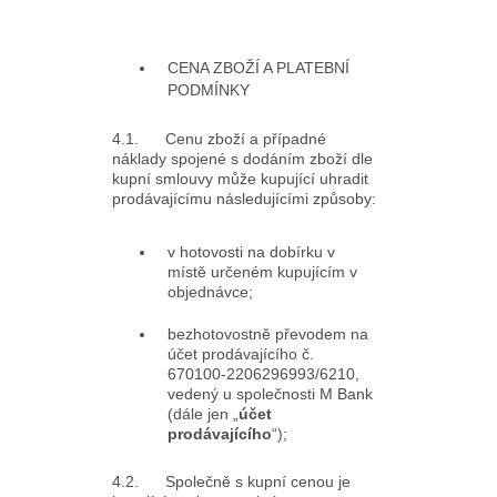
CENA ZBOŽÍ A PLATEBNÍ
PODMÍNKY
4.1. Cenu zboží a případné
náklady spojené s dodáním zboží dle
kupní smlouvy může kupující uhradit
prodávajícímu následujícími způsoby:
v hotovosti na dobírku v
místě určeném kupujícím v
objednávce;
bezhotovostně převodem na
účet prodávajícího č.
670100-2206296993/6210,
vedený u společnosti M Bank
(dále jen „
účet
prodávajícího
“);
4.2. Společně s kupní cenou je