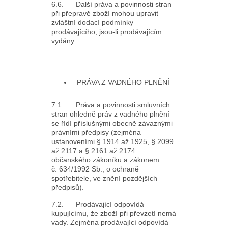
6.6. Další práva a povinnosti stran
při přepravě zboží mohou upravit
zvláštní dodací podmínky
prodávajícího, jsou-li prodávajícím
vydány.
PRÁVA Z VADNÉHO PLNĚNÍ
7.1. Práva a povinnosti smluvních
stran ohledně práv z vadného plnění
se řídí příslušnými obecně závaznými
právními předpisy (zejména
ustanoveními § 1914 až 1925, § 2099
až 2117 a § 2161 až 2174
občanského zákoníku a zákonem
č. 634/1992 Sb., o ochraně
spotřebitele, ve znění pozdějších
předpisů).
7.2. Prodávající odpovídá
kupujícímu, že zboží při převzetí nemá
vady. Zejména prodávající odpovídá