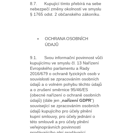
8.7. Kupující tímto přebírá na sebe
nebezpečí změny okolností ve smyslu
§ 1765 odst. 2 občanského zákoníku.
OCHRANA OSOBNÍCH
ÚDAJŮ
9.1. Svou informační povinnost vůči
kupujícímu ve smyslu čl. 13 Nařízení
Evropského parlamentu a Rady
2016/679 o ochraně fyzických osob v
souvislosti se zpracováním osobních
údajů a o volném pohybu těchto údajů
a o zrušení směrnice 95/46/ES
(obecné nařízení o ochraně osobních
údajů) (dále jen „
nařízení GDPR
“)
související se zpracováním osobních
údajů kupujícího pro účely plnění
kupní smlouvy, pro účely jednání o
této smlouvě a pro účely plnění
veřejnoprávních povinností
prodávajícího plní prodávající