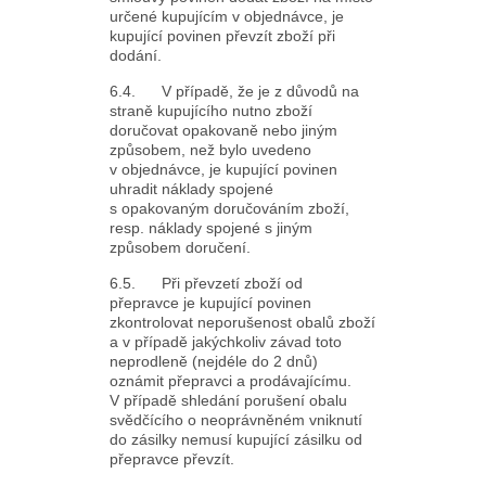
určené kupujícím v objednávce, je
kupující povinen převzít zboží při
dodání.
6.4. V případě, že je z důvodů na
straně kupujícího nutno zboží
doručovat opakovaně nebo jiným
způsobem, než bylo uvedeno
v objednávce, je kupující povinen
uhradit náklady spojené
s opakovaným doručováním zboží,
resp. náklady spojené s jiným
způsobem doručení.
6.5. Při převzetí zboží od
přepravce je kupující povinen
zkontrolovat neporušenost obalů zboží
a v případě jakýchkoliv závad toto
neprodleně (nejdéle do 2 dnů)
oznámit přepravci a prodávajícímu.
V případě shledání porušení obalu
svědčícího o neoprávněném vniknutí
do zásilky nemusí kupující zásilku od
přepravce převzít.