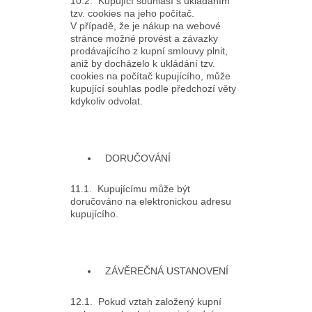
10.2. Kupující souhlasí s ukládáním
tzv. cookies na jeho počítač.
V případě, že je nákup na webové
stránce možné provést a závazky
prodávajícího z kupní smlouvy plnit,
aniž by docházelo k ukládání tzv.
cookies na počítač kupujícího, může
kupující souhlas podle předchozí věty
kdykoliv odvolat.
DORUČOVÁNÍ
11.1. Kupujícímu může být
doručováno na elektronickou adresu
kupujícího.
ZÁVĚREČNÁ USTANOVENÍ
12.1. Pokud vztah založený kupní