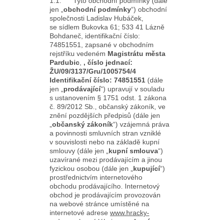
1.1. Tyto obchodní podmínky (dále
jen „
obchodní podmínky
“) obchodní
společnosti Ladislav Hubáček,
se sídlem Bukovka 61; 533 41 Lázně
Bohdaneč, identifikační číslo:
74851551, zapsané v obchodním
rejstříku vedeném
Magistrátu města
Pardubic
,
, číslo jednací:
ŽU/09/3137/Gru/1005754/4
Identifikační číslo: 74851551
(dále
jen „
prodávající
“) upravují v souladu
s ustanovením § 1751 odst. 1 zákona
č. 89/2012 Sb., občanský zákoník, ve
znění pozdějších předpisů (dále jen
„
občanský zákoník
“) vzájemná práva
a povinnosti smluvních stran vzniklé
v souvislosti nebo na základě kupní
smlouvy (dále jen „
kupní smlouva
“)
uzavírané mezi prodávajícím a jinou
fyzickou osobou (dále jen „
kupující
“)
prostřednictvím internetového
obchodu prodávajícího. Internetový
obchod je prodávajícím provozován
na webové stránce umístěné na
internetové adrese
www.hracky-