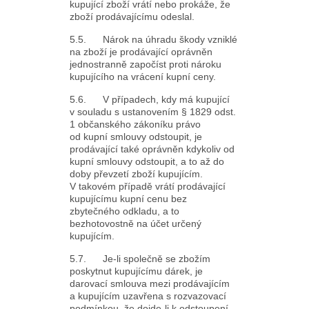
kupující zboží vrátí nebo prokáže, že
zboží prodávajícímu odeslal.
5.5. Nárok na úhradu škody vzniklé
na zboží je prodávající oprávněn
jednostranně započíst proti nároku
kupujícího na vrácení kupní ceny.
5.6. V případech, kdy má kupující
v souladu s ustanovením § 1829 odst.
1 občanského zákoníku právo
od kupní smlouvy odstoupit, je
prodávající také oprávněn kdykoliv od
kupní smlouvy odstoupit, a to až do
doby převzetí zboží kupujícím.
V takovém případě vrátí prodávající
kupujícímu kupní cenu bez
zbytečného odkladu, a to
bezhotovostně na účet určený
kupujícím.
5.7. Je-li společně se zbožím
poskytnut kupujícímu dárek, je
darovací smlouva mezi prodávajícím
a kupujícím uzavřena s rozvazovací
podmínkou, že dojde-li k odstoupení