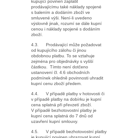
kupující povinen zaplatit
prodávajícímu také náklady spojené
s balením a dodáním zboží ve
smluvené výši. Není-li uvedeno
výslovně jinak, rozumí se dále kupní
cenou i náklady spojené s dodáním
zboží.
4.3. Prodávající může požadovat
od kupujícího zálohu či jinou
obdobnou platbu. To se vztahuje
zejména pro objednávky s vyšší
částkou. Tímto není dotčeno
ustanovení čl. 4.6 obchodních
podmínek ohledně povinnosti uhradit
kupní cenu zboží předem.
4.4. V případě platby v hotovosti či
v případě platby na dobírku je kupní
cena splatná při převzetí zboží.
V případě bezhotovostní platby je
kupní cena splatná do 7 dnů od
uzavření kupní smlouvy.
4.5. V případě bezhotovostní platby
je kupující povinen uhrazovat kupní