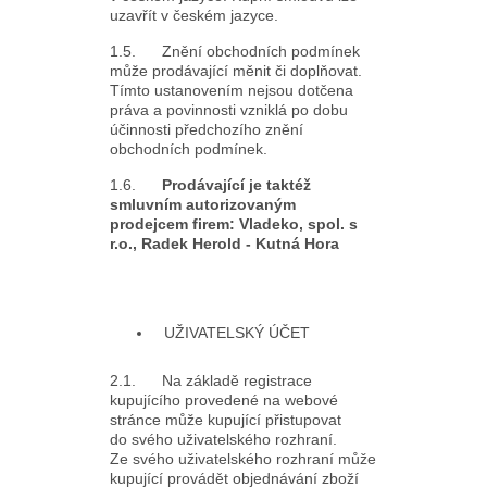
uzavřít v českém jazyce.
1.5. Znění obchodních podmínek
může prodávající měnit či doplňovat.
Tímto ustanovením nejsou dotčena
práva a povinnosti vzniklá po dobu
účinnosti předchozího znění
obchodních podmínek.
1.6.
Prodávající je taktéž
smluvním autorizovaným
prodejcem firem: Vladeko, spol. s
r.o., Radek Herold - Kutná Hora
UŽIVATELSKÝ ÚČET
2.1. Na základě registrace
kupujícího provedené na webové
stránce může kupující přistupovat
do svého uživatelského rozhraní.
Ze svého uživatelského rozhraní může
kupující provádět objednávání zboží