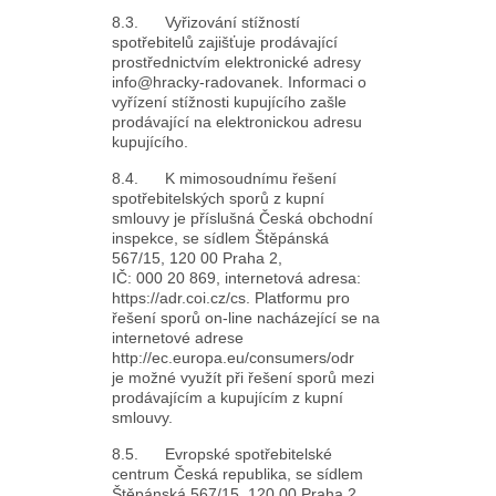
8.3. Vyřizování stížností
spotřebitelů zajišťuje prodávající
prostřednictvím elektronické adresy
info@hracky-radovanek. Informaci o
vyřízení stížnosti kupujícího zašle
prodávající na elektronickou adresu
kupujícího.
8.4. K mimosoudnímu řešení
spotřebitelských sporů z kupní
smlouvy je příslušná Česká obchodní
inspekce, se sídlem Štěpánská
567/15, 120 00 Praha 2,
IČ: 000 20 869, internetová adresa:
https://adr.coi.cz/cs. Platformu pro
řešení sporů on-line nacházející se na
internetové adrese
http://ec.europa.eu/consumers/odr
je možné využít při řešení sporů mezi
prodávajícím a kupujícím z kupní
smlouvy.
8.5. Evropské spotřebitelské
centrum Česká republika, se sídlem
Štěpánská 567/15, 120 00 Praha 2,