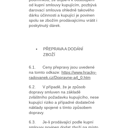
od kupní smlouvy kupujícím, pozbývá
darovací smlouva ohledně takového
dárku účinnosti a kupující je povinen
spolu se zbožím prodávajícímu vrátit i
poskytnutý dárek.
PŘEPRAVA A DODÁNÍ
ZBOŽÍ
6.1. Ceny přepravy jsou uvedené
na tomto odkaze:
https://www.hracky-
radovanek.cz/Dopravne-a4_0.htm
6.2. V případě, že je způsob
dopravy smluven na základě
zvláštního požadavku kupujícího, nese
kupující riziko a případné dodatečné
náklady spojené s tímto způsobem
dopravy.
6.3. Je-li prodávající podle kupní
smlouvy povinen dodat zboží na místo