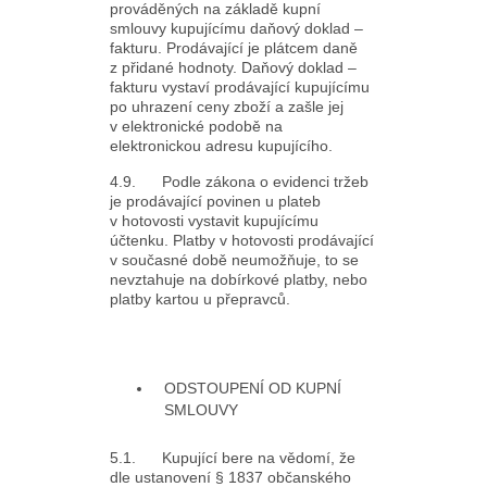
prováděných na základě kupní
smlouvy kupujícímu daňový doklad –
fakturu. Prodávající je plátcem daně
z přidané hodnoty. Daňový doklad –
fakturu vystaví prodávající kupujícímu
po uhrazení ceny zboží a zašle jej
v elektronické podobě na
elektronickou adresu kupujícího.
4.9. Podle zákona o evidenci tržeb
je prodávající povinen u plateb
v hotovosti vystavit kupujícímu
účtenku. Platby v hotovosti prodávající
v současné době neumožňuje, to se
nevztahuje na dobírkové platby, nebo
platby kartou u přepravců.
ODSTOUPENÍ OD KUPNÍ
SMLOUVY
5.1. Kupující bere na vědomí, že
dle ustanovení § 1837 občanského