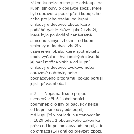
zákoníku nelze mimo jiné odstoupit od
kupní smlouvy o dodávce zboží, které
bylo upraveno podle přání kupujícího
nebo pro jeho osobu, od kupní
smlouvy o dodávce zboží, které
podléhá rychlé zkáze, jakož i zboží,
které bylo po dodání nenávratně
smíseno s jiným zbožím, od kupní
smlouvy o dodávce zboží v
uzavřeném obalu, které spotřebitel z
obalu vyňal a z hygienických důvodů
jej není možné vrátit a od kupní
smlouvy o dodávce zvukové nebo
obrazové nahrávky nebo
počítačového programu, pokud porušil
jejich původní obal.
5.2. Nejedná-li se o případ
uvedený v čl. 5.1 obchodních
podmínek či o jiný případ, kdy nelze
od kupní smlouvy odstoupit,
má kupující v souladu s ustanovením
§ 1829 odst. 1 občanského zákoníku
právo od kupní smlouvy odstoupit, a to
do čtrnácti (14) dnů od převzetí zboží,