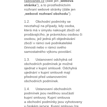
radovanek.cz
(dále jen „
webová
stránka
“), a to prostřednictvím
rozhraní webové stránky (dále jen
„
webové rozhraní obchodu
“).
1.2. Obchodní podmínky se
nevztahují na případy, kdy osoba,
která má v úmyslu nakoupit zboží od
prodávajícího, je právnickou osobou či
osobou, jež jedná při objednávání
zboží v rámci své podnikatelské
činnosti nebo v rámci svého
samostatného výkonu povolání.
1.3. Ustanovení odchylná od
obchodních podmínek je možné
sjednat v kupní smlouvě. Odchylná
ujednání v kupní smlouvě mají
přednost před ustanoveními
obchodních podmínek.
1.4. Ustanovení obchodních
podmínek jsou nedílnou součástí
kupní smlouvy. Kupní smlouva
a obchodní podmínky jsou vyhotoveny
v českém jazyce. Kupní smlouvu lze