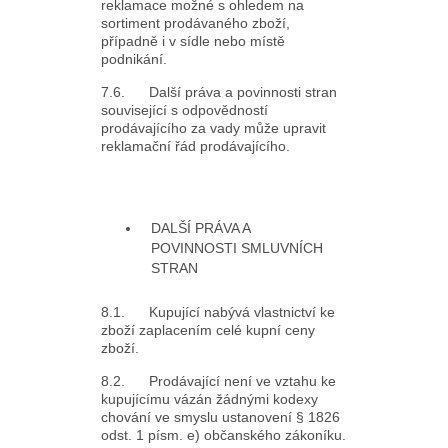
reklamace možné s ohledem na
sortiment prodávaného zboží,
případně i v sídle nebo místě
podnikání.
7.6. Další práva a povinnosti stran
související s odpovědností
prodávajícího za vady může upravit
reklamační řád prodávajícího.
DALŠÍ PRÁVA A
POVINNOSTI SMLUVNÍCH
STRAN
8.1. Kupující nabývá vlastnictví ke
zboží zaplacením celé kupní ceny
zboží.
8.2. Prodávající není ve vztahu ke
kupujícímu vázán žádnými kodexy
chování ve smyslu ustanovení § 1826
odst. 1 písm. e) občanského zákoníku.