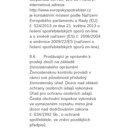
internetová adresa:
http://www.evropskyspotrebitel.cz
je kontaktním místem podle Nařízení
Evropského parlamentu a Rady (EU)
č. 524/2013 ze dne 21. května 2013 o
řešení spotřebitelských sporů on-line
a o změně nařízení (ES) č. 2006/2004
a směrnice 2009/22/ES (nařízení o
řešení spotřebitelských sporů on-line).
8.6. Prodávající je oprávněn k
prodeji zboží na základě
živnostenského oprávnění.
Živnostenskou kontrolu provádí v
rámci své působnosti příslušný
živnostenský úřad. Dozor nad oblastí
ochrany osobních údajů vykonává
Úřad pro ochranu osobních údajů.
Česká obchodní inspekce vykonává
ve vymezeném rozsahu mimo jiné
dozor nad dodržováním zákona
č. 634/1992 Sb., o ochraně
spotřebitele, ve znění pozdějších
předpisů.