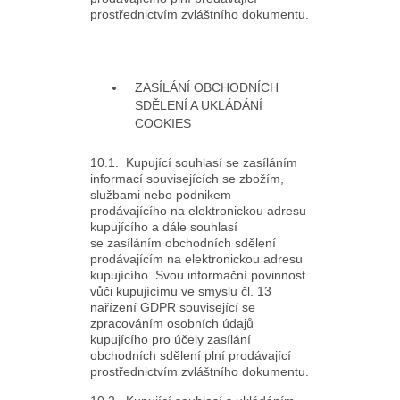
prostřednictvím zvláštního dokumentu.
ZASÍLÁNÍ OBCHODNÍCH
SDĚLENÍ A UKLÁDÁNÍ
COOKIES
10.1. Kupující souhlasí se zasíláním
informací souvisejících se zbožím,
službami nebo podnikem
prodávajícího na elektronickou adresu
kupujícího a dále souhlasí
se zasíláním obchodních sdělení
prodávajícím na elektronickou adresu
kupujícího. Svou informační povinnost
vůči kupujícímu ve smyslu čl. 13
nařízení GDPR související se
zpracováním osobních údajů
kupujícího pro účely zasílání
obchodních sdělení plní prodávající
prostřednictvím zvláštního dokumentu.