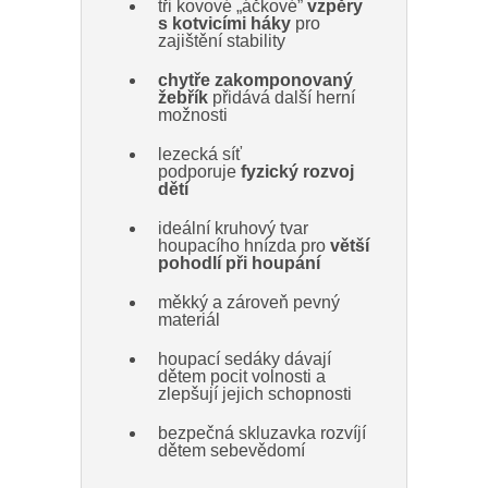
tři kovové „áčkové”
vzpěry
s kotvicími háky
pro
zajištění stability
chytře zakomponovaný
žebřík
přidává další herní
možnosti
lezecká síť
podporuje
fyzický rozvoj
dětí
ideální kruhový tvar
houpacího hnízda pro
větší
pohodlí při houpání
měkký a zároveň pevný
materiál
houpací sedáky dávají
dětem pocit volnosti a
zlepšují jejich schopnosti
bezpečná skluzavka rozvíjí
dětem sebevědomí