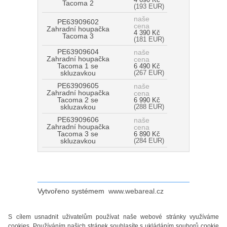
Tacoma 2
(193 EUR)
naše
PE63909602
cena
Zahradní houpačka
4 390 Kč
Tacoma 3
(181 EUR)
PE63909604
naše
Zahradní houpačka
cena
Tacoma 1 se
6 490 Kč
skluzavkou
(267 EUR)
PE63909605
naše
Zahradní houpačka
cena
Tacoma 2 se
6 990 Kč
skluzavkou
(288 EUR)
PE63909606
naše
Zahradní houpačka
cena
Tacoma 3 se
6 890 Kč
skluzavkou
(284 EUR)
Vytvořeno systémem
www.webareal.cz
S cílem usnadnit uživatelům používat naše webové stránky využíváme
cookies. Používáním našich stránek souhlasíte s ukládáním souborů cookie