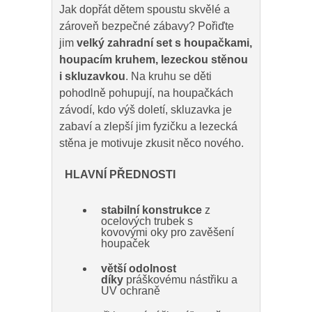
Jak dopřát dětem spoustu skvělé a
zároveň bezpečné zábavy? Pořiďte
jim
velký zahradní set s houpačkami,
houpacím kruhem, lezeckou stěnou
i skluzavkou
. Na kruhu se děti
pohodlně pohupují, na houpačkách
závodí, kdo výš doletí, skluzavka je
zabaví a zlepší jim fyzičku a lezecká
stěna je motivuje zkusit něco nového.
HLAVNÍ PŘEDNOSTI
stabilní konstrukce
z
ocelových trubek s
kovovými oky pro zavěšení
houpaček
větší odolnost
díky
práškovému nástřiku a
UV ochraně