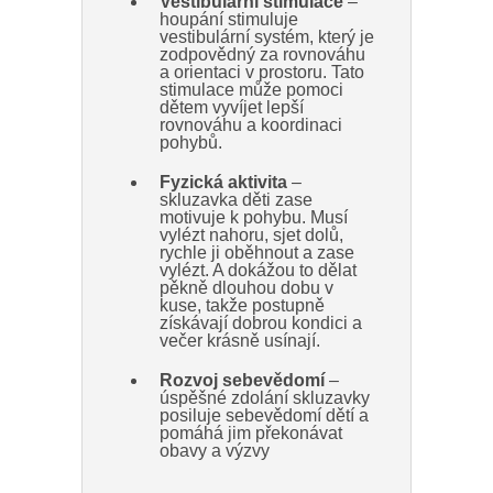
Vestibulární stimulace
–
houpání stimuluje
vestibulární systém, který je
zodpovědný za rovnováhu
a orientaci v prostoru. Tato
stimulace může pomoci
dětem vyvíjet lepší
rovnováhu a koordinaci
pohybů.
Fyzická aktivita
–
skluzavka děti zase
motivuje k pohybu. Musí
vylézt nahoru, sjet dolů,
rychle ji oběhnout a zase
vylézt. A dokážou to dělat
pěkně dlouhou dobu v
kuse, takže postupně
získávají dobrou kondici a
večer krásně usínají.
Rozvoj sebevědomí
–
úspěšné zdolání skluzavky
posiluje sebevědomí dětí a
pomáhá jim překonávat
obavy a výzvy