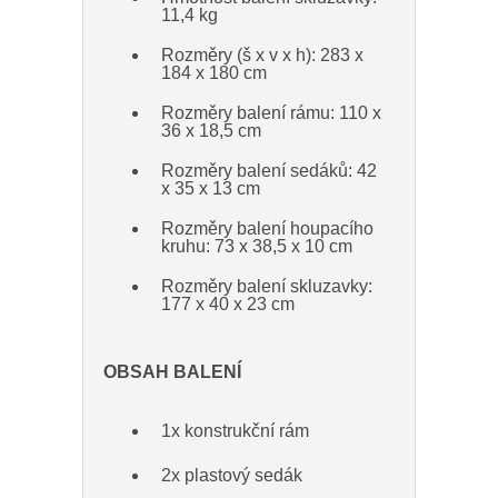
11,4 kg
Rozměry (š x v x h): 283 x
184 x 180 cm
Rozměry balení rámu: 110 x
36 x 18,5 cm
Rozměry balení sedáků: 42
x 35 x 13 cm
Rozměry balení houpacího
kruhu: 73 x 38,5 x 10 cm
Rozměry balení skluzavky:
177 x 40 x 23 cm
OBSAH BALENÍ
1x konstrukční rám
2x plastový sedák