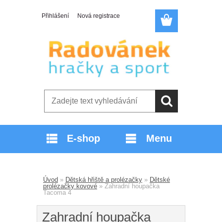
Přihlášení
Nová registrace
E-shop
Menu
Úvod
»
Dětská hřiště a prolézačky
»
Dětské
prolézačky kovové
»
Zahradní houpačka
Tacoma 4
Zahradní houpačka