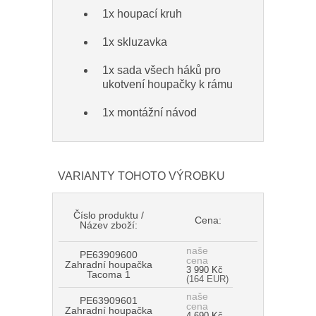
1x houpací kruh
1x skluzavka
1x sada všech háků pro
ukotvení houpačky k rámu
1x montážní návod
VARIANTY TOHOTO VÝROBKU
Číslo produktu /
Cena:
Název zboží:
naše
PE63909600
cena
Zahradní houpačka
3 990 Kč
Tacoma 1
(164 EUR)
naše
PE63909601
cena
Zahradní houpačka
4 690 Kč